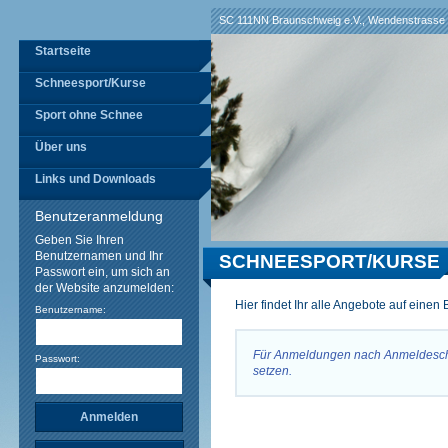
SC 111NN Braunschweig e.V., Wendenstrasse 
Startseite
Schneesport/Kurse
Sport ohne Schnee
Über uns
Links und Downloads
Benutzeranmeldung
Geben Sie Ihren
Benutzernamen und Ihr
SCHNEESPORT/KURSE
Passwort ein, um sich an
der Website anzumelden:
Hier findet Ihr alle Angebote auf einen 
Benutzername:
Für Anmeldungen nach Anmeldeschlu
Passwort:
setzen.