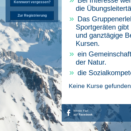
Bei Interesse we
Kennwort vergessen?
die Übungsleitertä
Zur Registrierung
Das Gruppenerle
Sportgeräten gibt
und ganztägige B
Kursen.
ein Gemeinschaft
der Natur.
die Sozialkompet
Keine Kurse gefunden
Werde Fan
auf
Facebook