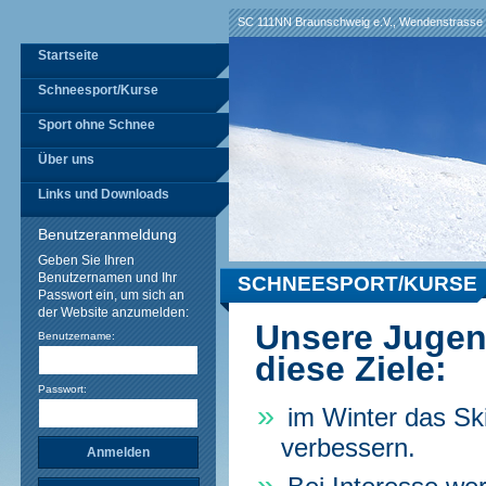
SC 111NN Braunschweig e.V., Wendenstrasse 
Startseite
Schneesport/Kurse
Sport ohne Schnee
Über uns
Links und Downloads
Benutzeranmeldung
Geben Sie Ihren
Benutzernamen und Ihr
SCHNEESPORT/KURSE
Passwort ein, um sich an
der Website anzumelden:
Unsere Jugen
Benutzername:
diese Ziele:
Passwort:
im Winter das Sk
verbessern.