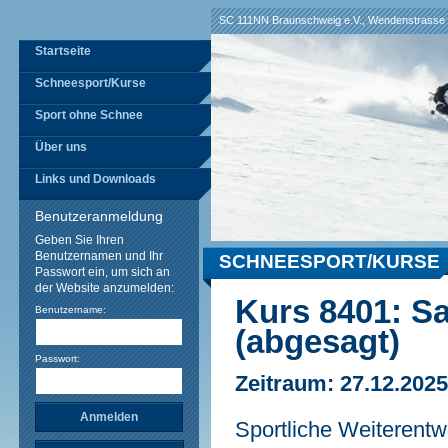
SC 111NN Braunschweig e.V., Wendenstrasse 
Startseite
Schneesport/Kurse
Sport ohne Schnee
Über uns
Links und Downloads
Benutzeranmeldung
Geben Sie Ihren
Benutzernamen und Ihr
SCHNEESPORT/KURSE
Passwort ein, um sich an
der Website anzumelden:
Kurs 8401: S
Benutzername:
(abgesagt)
Passwort:
Zeitraum: 27.12.2025
Sportliche Weiterentw