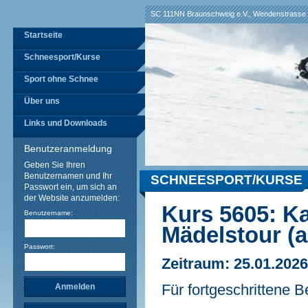
SC 111NN Braunschweig e.V., Wendenstrasse 
Startseite
Schneesport/Kurse
Sport ohne Schnee
Über uns
Links und Downloads
Benutzeranmeldung
Geben Sie Ihren
Benutzernamen und Ihr
SCHNEESPORT/KURSE
Passwort ein, um sich an
der Website anzumelden:
Kurs 5605: K
Benutzername:
Mädelstour (
Passwort:
Zeitraum: 25.01.2026
Für fortgeschrittene 