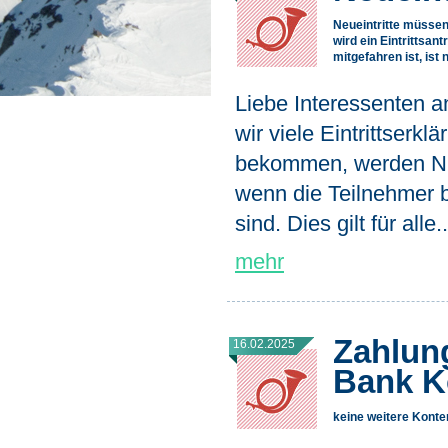
Neueintritte müssen 
wird ein Eintrittsan
mitgefahren ist, ist n
Liebe Interessenten an
wir viele Eintrittserkl
bekommen, werden NUR
wenn die Teilnehmer be
sind. Dies gilt für alle..
mehr
Zahlung
16.02.2025
Bank K
keine weitere Konten