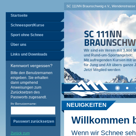
SC 111NN Braunschweig e.V., Wendenstrasse 
Startseite
Schneesport/Kurse
Sport ohne Schnee
Über uns
Wir sind ein Verein mit 3.900 
Links und Downloads
und Rund-um-Sportangebot:
Mit aufregenden Kursen mit 
Kennwort vergessen?
für Jung und Alt übers ganze J
Jetzt Mitglied werden
Bitte den Benutzernamen
eingeben. Sie erhalten
dann umgehend
1
2
3
Anweisungen zum
Zurücksetzen des
Passworts zugesandt.
NEUIGKEITEN
Ihr Benutzername:
Willkommen 
Wenn wir Schnee seh
Zurück zum